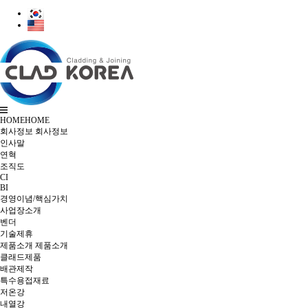
HOME
HOME
회사정보
회사정보
인사말
연혁
조직도
CI
BI
경영이념/핵심가치
사업장소개
벤더
기술제휴
제품소개
제품소개
클래드제품
배관제작
특수용접재료
저온강
내열강