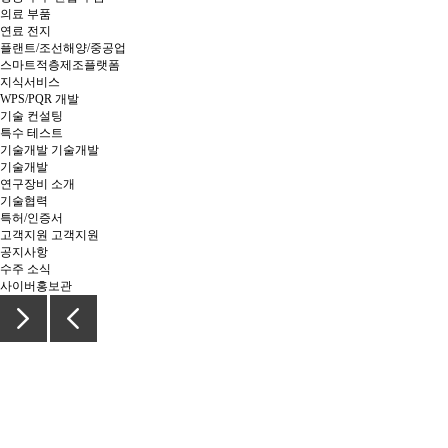
의료 부품
연료 전지
플랜트/조선해양/중공업
스마트적층제조플랫폼
지식서비스
WPS/PQR 개발
기술 컨설팅
특수 테스트
기술개발
기술개발
기술개발
연구장비 소개
기술협력
특허/인증서
고객지원
고객지원
공지사항
수주 소식
사이버홍보관