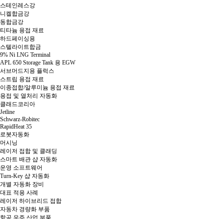
스테인레스강
니켈합금강
동합금강
티타늄 용접 재료
하드페이싱용
스텔라이트합금
9% Ni LNG Terminal
APL 650 Storage Tank 용 EGW
서브머드지용 플럭스
스트립 용접 재료
이종접합/알루미늄 용접 재료
용접 및 열처리 자동화
클래드코리아
Jetline
Schwarz-Robitec
RapidHeat 35
로봇자동화
머시닝
레이저 접합 및 클래딩
스마트 배관 샵 자동화
운영 소프트웨어
Turn-Key 샵 자동화
개별 자동화 장비
대표 적용 사례
레이저 하이브리드 접합
자동차 경량화 부품
항공 우주 산업 부품