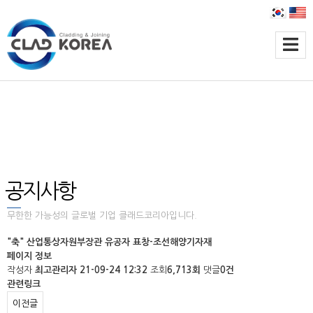
고객지원
세계 최고 품질의 용접 재료 및 용접 시공,
국내 최초 Clad pipe 생산하는 산업 분야의 전문 기업 입니다.
공지사항
무한한 가능성의 글로벌 기업 클래드코리아입니다.
"축" 산업통상자원부장관 유공자 표창-조선해양기자재
페이지 정보
작성자
최고관리자
21-09-24 12:32
조회
6,713회
댓글
0건
관련링크
이전글