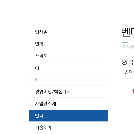
벤
인사말
연혁
무한한
조직도
국
CI
- 벤
BI
경영이념/핵심가치
사업장소개
벤더
기술제휴