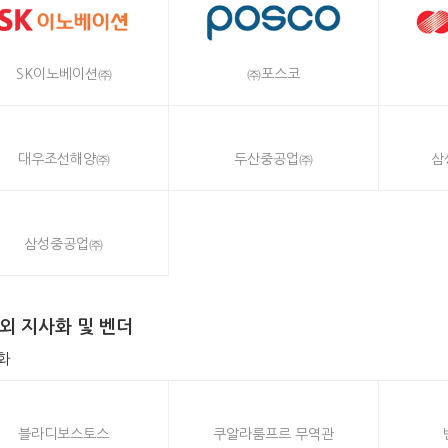
SK이노베이션㈜
㈜포스코
대우조선해양㈜
두산중공업㈜
삼
삼성중공업㈜
외 지사화 및 벤더
화
블라디보스토스
쿠알라룸프르 무역관