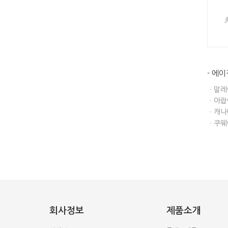
- 에
ㆍ말레이
ㆍ아랍에
ㆍ캐나다
ㆍ쿠웨이트
회사정보
제품소개