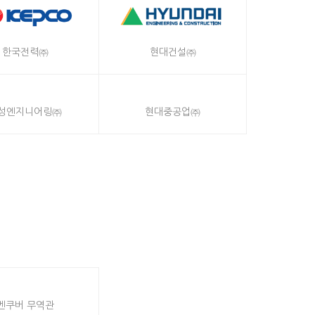
한국전력㈜
현대건설㈜
성엔지니어링㈜
현대중공업㈜
벤쿠버 무역관