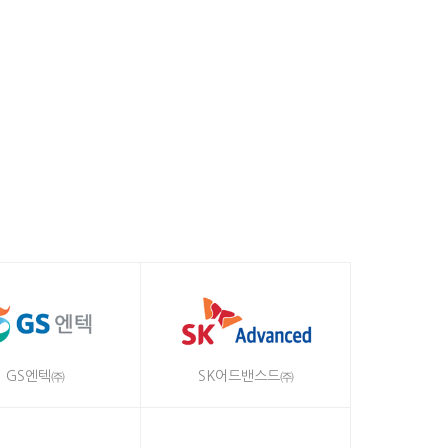
GS엔텍㈜
SK어드밴스드㈜